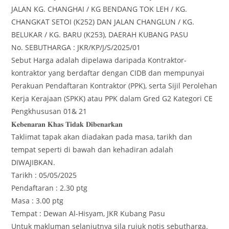
JALAN KG. CHANGHAI / KG BENDANG TOK LEH / KG.
CHANGKAT SETOI (K252) DAN JALAN CHANGLUN / KG.
BELUKAR / KG. BARU (K253), DAERAH KUBANG PASU
No. SEBUTHARGA : JKR/KP/J/S/2025/01
Sebut Harga adalah dipelawa daripada Kontraktor-
kontraktor yang berdaftar dengan CIDB dan mempunyai
Perakuan Pendaftaran Kontraktor (PPK), serta Sijil Perolehan
Kerja Kerajaan (SPKK) atau PPK dalam Gred G2 Kategori CE
Pengkhususan 01& 21
𝐊𝐞𝐛𝐞𝐧𝐚𝐫𝐚𝐧 𝐊𝐡𝐚𝐬 𝐓𝐢𝐝𝐚𝐤 𝐃𝐢𝐛𝐞𝐧𝐚𝐫𝐤𝐚𝐧
Taklimat tapak akan diadakan pada masa, tarikh dan
tempat seperti di bawah dan kehadiran adalah
DIWAJIBKAN.
Tarikh : 05/05/2025
Pendaftaran : 2.30 ptg
Masa : 3.00 ptg
Tempat : Dewan Al-Hisyam, JKR Kubang Pasu
Untuk makluman selanjutnya sila rujuk notis sebutharga.