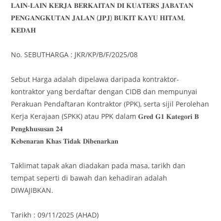
𝐋𝐀𝐈𝐍-𝐋𝐀𝐈𝐍 𝐊𝐄𝐑𝐉𝐀 𝐁𝐄𝐑𝐊𝐀𝐈𝐓𝐀𝐍 𝐃𝐈 𝐊𝐔𝐀𝐓𝐄𝐑𝐒 𝐉𝐀𝐁𝐀𝐓𝐀𝐍
𝐏𝐄𝐍𝐆𝐀𝐍𝐆𝐊𝐔𝐓𝐀𝐍 𝐉𝐀𝐋𝐀𝐍 (𝐉𝐏𝐉) 𝐁𝐔𝐊𝐈𝐓 𝐊𝐀𝐘𝐔 𝐇𝐈𝐓𝐀𝐌,
𝐊𝐄𝐃𝐀𝐇
No. SEBUTHARGA : JKR/KP/B/F/2025/08
Sebut Harga adalah dipelawa daripada kontraktor-
kontraktor yang berdaftar dengan CIDB dan mempunyai
Perakuan Pendaftaran Kontraktor (PPK), serta sijil Perolehan
Kerja Kerajaan (SPKK) atau PPK dalam 𝐆𝐫𝐞𝐝 𝐆𝟏 𝐊𝐚𝐭𝐞𝐠𝐨𝐫𝐢 𝐁
𝐏𝐞𝐧𝐠𝐤𝐡𝐮𝐬𝐮𝐬𝐚𝐧 𝟐𝟒
𝐊𝐞𝐛𝐞𝐧𝐚𝐫𝐚𝐧 𝐊𝐡𝐚𝐬 𝐓𝐢𝐝𝐚𝐤 𝐃𝐢𝐛𝐞𝐧𝐚𝐫𝐤𝐚𝐧
Taklimat tapak akan diadakan pada masa, tarikh dan
tempat seperti di bawah dan kehadiran adalah
DIWAJIBKAN.
Tarikh : 09/11/2025 (AHAD)