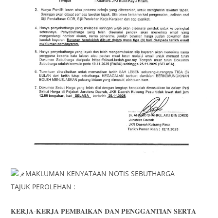
MAKLUMAN KENYATAAN NOTIS SEBUTHARGA
TAJUK PEROLEHAN :
𝐊𝐄𝐑𝐉𝐀-𝐊𝐄𝐑𝐉𝐀 𝐏𝐄𝐌𝐁𝐀𝐈𝐊𝐀𝐍 𝐃𝐀𝐍 𝐏𝐄𝐍𝐆𝐆𝐀𝐍𝐓𝐈𝐀𝐍 𝐒𝐄𝐑𝐓𝐀