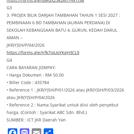
https://forms.gle/GMuX23e2kn7Hx1t56
G3
3. PROJEK BILIK DARJAH TAMBAHAN TAHUN 1 SESI 2027 :
PEMBINAAN 6 BD TAMBAHAN (ALIRAN PERDANA) DI
SEKOLAH KEBANGSAAN BATU 4, GURUN, KEDAH DARUL
AMAN –
JKR(Y)SH/P/04/2026
https://forms.gle/Jrfk7ixUoYKgH3CL9
G4
CARA BAYARAN JOMPAY:
• Harga Dokumen : RM 50.00
• Biller Code : 435784
• Reference 1 : JKR(Y)SH/P/01/2026 atau JKR(Y)SH/P/03/2026
atau JKR(Y)SH/P/04/2026
• Reference 2 : Nama Syarikat untuk diisi oleh penyebut
harga. (Contoh : Syarikat ABC Sdn. Bhd.)
SUMBER : ICT JKR Daerah Yan
F
M
E
S