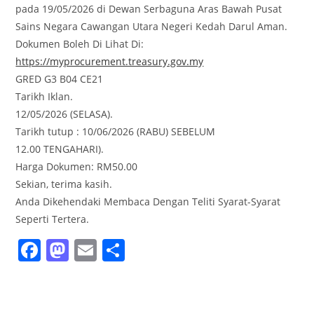
pada 19/05/2026 di Dewan Serbaguna Aras Bawah Pusat
Sains Negara Cawangan Utara Negeri Kedah Darul Aman.
Dokumen Boleh Di Lihat Di:
https://myprocurement.treasury.gov.my
GRED G3 B04 CE21
Tarikh Iklan.
12/05/2026 (SELASA).
Tarikh tutup : 10/06/2026 (RABU) SEBELUM
12.00 TENGAHARI).
Harga Dokumen: RM50.00
Sekian, terima kasih.
Anda Dikehendaki Membaca Dengan Teliti Syarat-Syarat
Seperti Tertera.
F
M
E
S
a
a
m
h
c
st
ai
ar