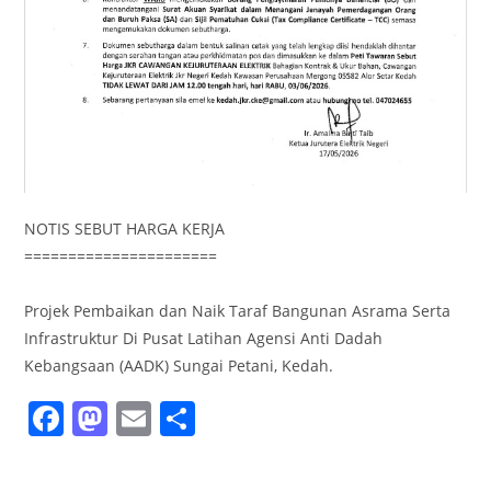
NOTIS SEBUT HARGA KERJA
======================
Projek Pembaikan dan Naik Taraf Bangunan Asrama Serta
Infrastruktur Di Pusat Latihan Agensi Anti Dadah
Kebangsaan (AADK) Sungai Petani, Kedah.
F
M
E
S
a
a
m
h
c
st
ai
ar