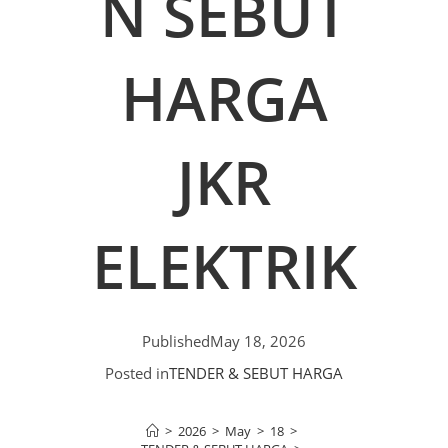
N SEBUT
HARGA
JKR
ELEKTRIK
Published
May 18, 2026
Posted in
TENDER & SEBUT HARGA
>
2026
>
May
>
18
>