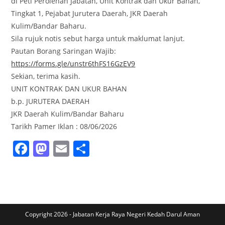
di Peti Perolehan Jabatan, Unit Kontrak dan Ukur Bahan,
Tingkat 1, Pejabat Jurutera Daerah, JKR Daerah
Kulim/Bandar Baharu.
Sila rujuk notis sebut harga untuk maklumat lanjut.
Pautan Borang Saringan Wajib:
https://forms.gle/unstr6thFS16GzEV9
Sekian, terima kasih.
UNIT KONTRAK DAN UKUR BAHAN
b.p. JURUTERA DAERAH
JKR Daerah Kulim/Bandar Baharu
Tarikh Pamer Iklan : 08/06/2026
F
M
E
S
a
a
m
h
c
st
ai
ar
e
o
l
e
b
d
Copyright 2026 - Jabatan Kerja Raya Negeri Kedah Darul Aman