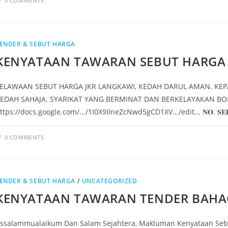
0 COMMENTS
ENDER & SEBUT HARGA
KENYATAAN TAWARAN SEBUT HARGA 
ELAWAAN SEBUT HARGA JKR LANGKAWI, KEDAH DARUL AMAN. KE
EDAH SAHAJA. SYARIKAT YANG BERMINAT DAN BERKELAYAKAN B
ttps://docs.google.com/.../1I0X9IlneZcNwd5gCD1XV.../edit... 𝐍𝐎. 𝐒𝐄
0 COMMENTS
ENDER & SEBUT HARGA
/
UNCATEGORIZED
KENYATAAN TAWARAN TENDER BAH
ssalammualaikum Dan Salam Sejahtera, Makluman Kenyataan Sebut 