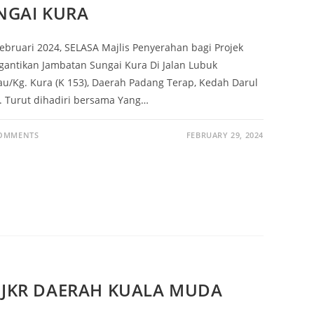
NGAI KURA
bruari 2024, SELASA Majlis Penyerahan bagi Projek
antikan Jambatan Sungai Kura Di Jalan Lubuk
u/Kg. Kura (K 153), Daerah Padang Terap, Kedah Darul
 Turut dihadiri bersama Yang…
COMMENTS
FEBRUARY 29, 2024
JKR DAERAH KUALA MUDA