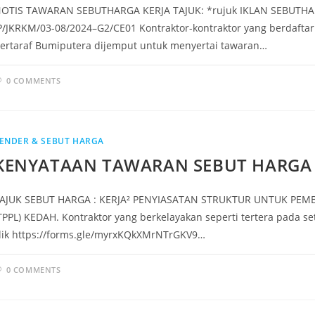
OTIS TAWARAN SEBUTHARGA KERJA TAJUK: *rujuk IKLAN SEBUTHA
P/JKRKM/03-08/2024–G2/CE01 Kontraktor-kontraktor yang berdafta
ertaraf Bumiputera dijemput untuk menyertai tawaran…
0 COMMENTS
ENDER & SEBUT HARGA
KENYATAAN TAWARAN SEBUT HARGA 
AJUK SEBUT HARGA : KERJA² PENYIASATAN STRUKTUR UNTUK PE
TPPL) KEDAH. Kontraktor yang berkelayakan seperti tertera pada se
lik https://forms.gle/myrxKQkXMrNTrGKV9…
0 COMMENTS