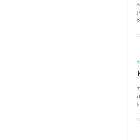
N
J
b
T
T
(
k