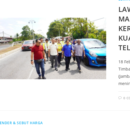
LA
MA
KE
KU
TE
18 Fe
Timba
(Jamb
menin
0 
ENDER & SEBUT HARGA