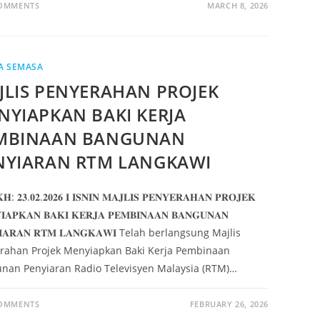
COMMENTS
MARCH 8, 2026
A SEMASA
JLIS PENYERAHAN PROJEK
NYIAPKAN BAKI KERJA
MBINAAN BANGUNAN
NYIARAN RTM LANGKAWI
𝐇: 𝟐𝟑.𝟎𝟐.𝟐𝟎𝟐𝟔 𝐈 𝐈𝐒𝐍𝐈𝐍 𝐌𝐀𝐉𝐋𝐈𝐒 𝐏𝐄𝐍𝐘𝐄𝐑𝐀𝐇𝐀𝐍 𝐏𝐑𝐎𝐉𝐄𝐊
𝐈𝐀𝐏𝐊𝐀𝐍 𝐁𝐀𝐊𝐈 𝐊𝐄𝐑𝐉𝐀 𝐏𝐄𝐌𝐁𝐈𝐍𝐀𝐀𝐍 𝐁𝐀𝐍𝐆𝐔𝐍𝐀𝐍
𝐈𝐀𝐑𝐀𝐍 𝐑𝐓𝐌 𝐋𝐀𝐍𝐆𝐊𝐀𝐖𝐈 Telah berlangsung Majlis
rahan Projek Menyiapkan Baki Kerja Pembinaan
nan Penyiaran Radio Televisyen Malaysia (RTM)…
COMMENTS
FEBRUARY 26, 2026