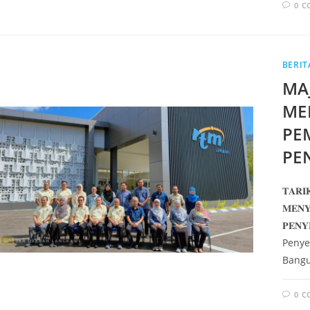
0 
BERIT
MA
ME
PE
PE
𝐓𝐀𝐑𝐈
𝐌𝐄𝐍𝐘
𝐏𝐄𝐍
Penye
Bangu
0 