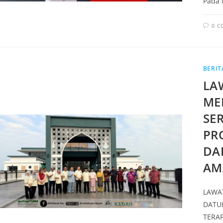
Pada 
0 
BERIT
LA
ME
SE
PR
DA
AM
LAWAT
DATUK
TERA