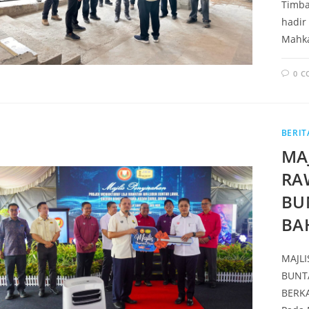
Timba
hadir
Mahka
0 
BERIT
MA
RA
BU
BA
MAJLI
BUNT
BERKA