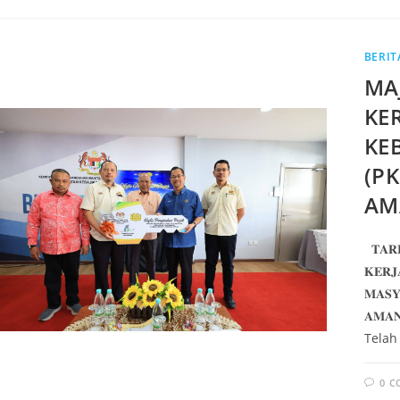
BERIT
MA
KE
KE
(P
AM
𝐓𝐀𝐑𝐈
𝐊𝐄𝐑𝐉
𝐌𝐀𝐒𝐘
𝐀𝐌𝐀𝐍
Telah
0 