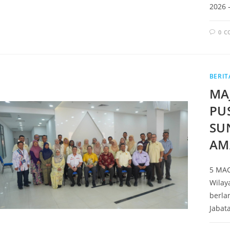
2026 
0 
BERIT
MA
PU
SU
AM
5 MAC
Wilay
berla
Jabat