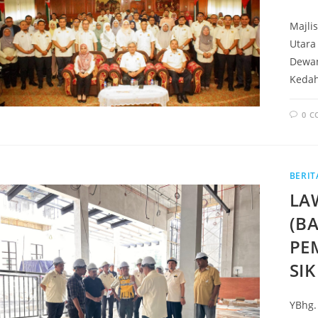
Majli
Utara
Dewan
Kedah
0 
BERIT
LA
(B
PE
SIK
YBhg.