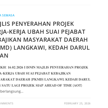
A SEMASA
JLIS PENYERAHAN PROJEK
RJA-KERJA UBAH SUAI PEJABAT
BAJIKAN MASYARAKAT DAERAH
KMD) LANGKAWI, KEDAH DARUL
AN
𝐇: 𝟏𝟔.𝟎𝟐.𝟐𝟎𝟐𝟔 𝐈 𝐈𝐒𝐍𝐈𝐍 𝐌𝐀𝐉𝐋𝐈𝐒 𝐏𝐄𝐍𝐘𝐄𝐑𝐀𝐇𝐀𝐍 𝐏𝐑𝐎𝐉𝐄𝐊
𝐀-𝐊𝐄𝐑𝐉𝐀 𝐔𝐁𝐀𝐇 𝐒𝐔𝐀𝐈 𝐏𝐄𝐉𝐀𝐁𝐀𝐓 𝐊𝐄𝐁𝐀𝐉𝐈𝐊𝐀𝐍
𝐀𝐑𝐀𝐊𝐀𝐓 𝐃𝐀𝐄𝐑𝐀𝐇 (𝐏𝐊𝐌𝐃) 𝐋𝐀𝐍𝐆𝐊𝐀𝐖𝐈, 𝐊𝐄𝐃𝐀𝐇 𝐃𝐀𝐑𝐔𝐋
 𝐒𝐀𝐓𝐔 𝐋𝐀𝐆𝐈 𝐏𝐑𝐎𝐉𝐄𝐊 𝐒𝐈𝐀𝐏 𝐀𝐇𝐄𝐀𝐃 𝐎𝐅 𝐓𝐈𝐌𝐄 (𝐀𝐎𝐓)
 berlangsung…
COMMENTS
FEBRUARY 25, 2026