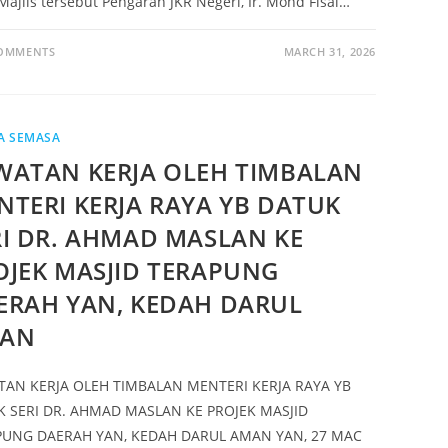
Majlis tersebut Pengarah JKR Negeri, Ir. Mohd Fisal…
COMMENTS
MARCH 31, 2026
A SEMASA
WATAN KERJA OLEH TIMBALAN
NTERI KERJA RAYA YB DATUK
RI DR. AHMAD MASLAN KE
OJEK MASJID TERAPUNG
ERAH YAN, KEDAH DARUL
AN
AN KERJA OLEH TIMBALAN MENTERI KERJA RAYA YB
 SERI DR. AHMAD MASLAN KE PROJEK MASJID
PUNG DAERAH YAN, KEDAH DARUL AMAN YAN, 27 MAC