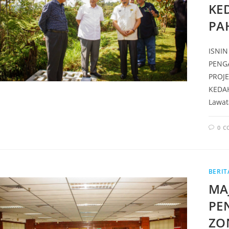
KE
PA
ISNIN
PENGA
PROJ
KEDA
Lawat
0 
BERIT
MA
PE
ZO