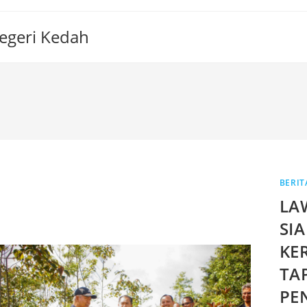
Negeri Kedah
BERIT
LA
SI
KE
TA
PE